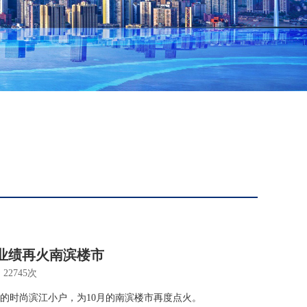
盘业绩再火南滨楼市
22745次
m2的时尚滨江小户，为10月的南滨楼市再度点火。