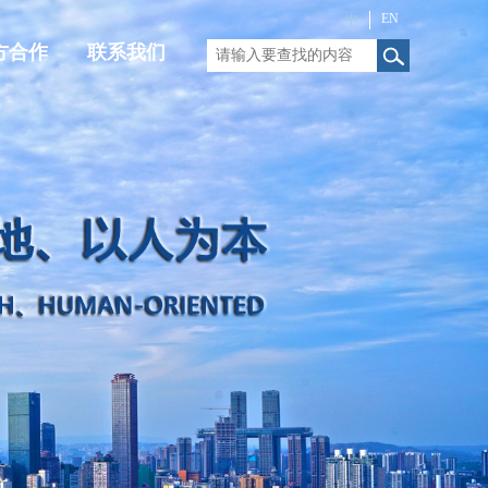
EN
中
方合作
联系我们