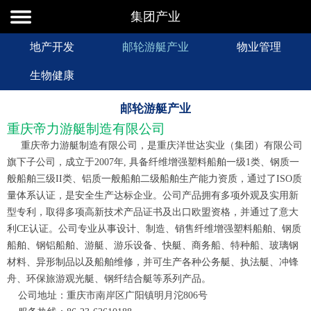
集团产业
地产开发
邮轮游艇产业
物业管理
生物健康
邮轮游艇产业
重庆帝力游艇制造有限公司
重庆帝力游艇制造有限公司，是重庆洋世达实业（集团）有限公司
旗下子公司，成立于2007年, 具备纤维增强塑料船舶一级1类、钢质一
般船舶三级II类、铝质一般船舶二级船舶生产能力资质，通过了ISO质
量体系认证，是安全生产达标企业。公司产品拥有多项外观及实用新
型专利，取得多项高新技术产品证书及出口欧盟资格，并通过了意大
利CE认证。公司专业从事设计、制造、销售纤维增强塑料船舶、钢质
船舶、钢铝船舶、游艇、游乐设备、快艇、商务船、特种船、玻璃钢
材料、异形制品以及船舶维修，并可生产各种公务艇、执法艇、冲锋
舟、环保旅游观光艇、钢纤结合艇等系列产品。
公司地址：重庆市南岸区广阳镇明月沱806号