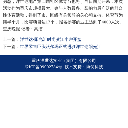
另悉，洋世达地产第四届社区体育节也将于当日同期开幕，本次
活动作为重庆市规模最大、参与人数最多、影响力最广泛的群众
性体育活动，得到了市、区级有关领导的关心和支持。体育节为
期半个月，比赛项目达17个，报名参赛的业主达到了4000人次。
重庆晚报 记者：高洁
上一篇：
洋世达·阳光汇时尚滨江小户开盘
下一篇：
世界零售巨头沃尔玛正式进驻洋世达阳光汇
重庆洋世达实业（集团）有限公司
渝ICP备09002784号 技术支持：
博优科技