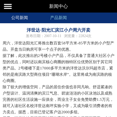
新闻中心
公司新闻
产品新闻
洋世达·阳光汇滨江小户周六开卖
发布日期：2007-10-11
浏览量：22824次
周六，洋世达阳光汇将推出数百套58平方米-85平方米的小户型产
品。开盘当日购房可享一个点子的优惠。
据了解，此次推出的2号楼小户产品，不仅具备了普通大社区小户
型的优点，同时还以南滨核心商圈的独特区位优势区别于其它同
类产品。2号楼楼下是17000多平方米的洋世达沃尔玛超市店，紧
邻的是南滨路大型商住项目“珊瑚水岸”。这里将成为南滨路的核
心商圈。
除了较大的增值空间，产品的居住价值也非同凡响。舒适紧凑的
户型设计、温润清爽的滨江气息、碧波涟涟的小区泳池以及成熟
完善的社区生活设施一应俱全，而业主子女全免赞助费1.5万元，
就可入读社区名校洋世达南坪实验小学，又成为吸引消费者的有
力卖点。据悉，目前已登记客户达2000多组。