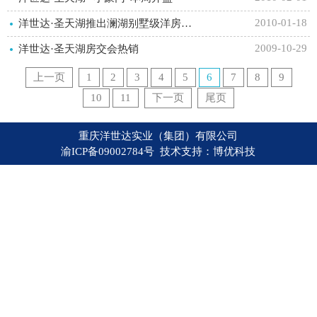
2010-01-18
洋世达·圣天湖推出澜湖别墅级洋房，仅40席
2009-10-29
洋世达·圣天湖房交会热销
上一页
1
2
3
4
5
6
7
8
9
10
11
下一页
尾页
重庆洋世达实业（集团）有限公司
渝ICP备09002784号 技术支持：
博优科技