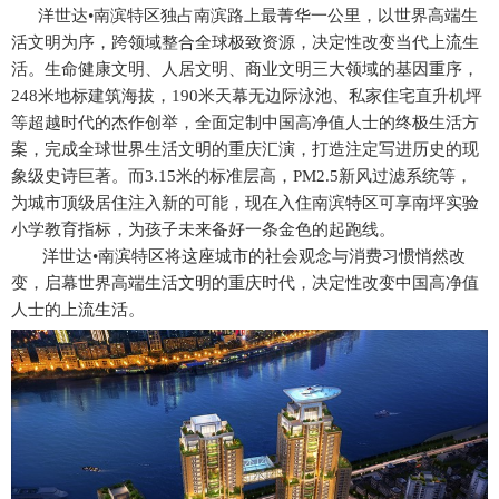
洋世达•南滨特区独占南滨路上最菁华一公里，以世界高端生
活文明为序，跨领域整合全球极致资源，决定性改变当代上流生
活。生命健康文明、人居文明、商业文明三大领域的基因重序，
248米地标建筑海拔，190米天幕无边际泳池、私家住宅直升机坪
等超越时代的杰作创举，全面定制中国高净值人士的终极生活方
案，完成全球世界生活文明的重庆汇演，打造注定写进历史的现
象级史诗巨著。而3.15米的标准层高，PM2.5新风过滤系统等，
为城市顶级居住注入新的可能，现在入住南滨特区可享南坪实验
小学教育指标，为孩子未来备好一条金色的起跑线。
洋世达•南滨特区将这座城市的社会观念与消费习惯悄然改
变，启幕世界高端生活文明的重庆时代，决定性改变中国高净值
人士的上流生活。