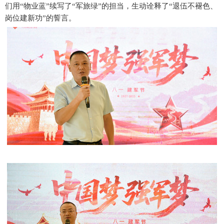
们用“物业蓝”续写了“军旅绿”的担当，生动诠释了“退伍不褪色、
岗位建新功”的誓言。