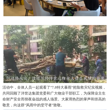
活动中，全体人员一起观看了"7.8特大暴雨"抢险救灾纪实视频，
共同回顾了洋世达集团党委和广大物业干部职工，为保障业主生
命财产安全而彻夜奋战的感人场景。大家用热烈的掌声和崇高的
敬意，向这群"风雨中的坚守者"致敬。