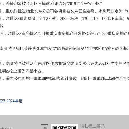
0年4月，菩提印象被长寿区人民政府评选为“2019年度平安小区”
0年9月，重庆洋世达物业长寿分公司各项目被长寿区住建委、水利局认定为“节
0年9月，洋世达·阳光华庭五期T2号楼、2区一标段（T9、T10、D3地下
书
0年10月，洋世达·南滨特区项目被重庆市房地产开发协会评为“2020重庆房
年，南滨特区项目荣获博众城市发展管理研究院颁发的“优秀MBA案例教学基地
年4月，南滨特区被重庆市南岸区住房和城乡建设委员会评为2021年度南
度南岸区物业服务四星小区。
年8月，帝力公司新增一般船舶甲级B类设计资质，钢制一般船舶二级Ⅱ生产
023-2024年度
请扫描二维码
tatement