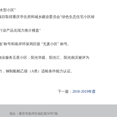
水型小区”
车库）项目取得重庆市住房和城乡建设委员会“绿色生态住宅小区竣
地产行业产品兑现力推介楼盘”
”称号和南岸环保局区级 “无废小区” 称号。
岸区物业服务五星小区；阳光华庭、阳光汇、阳光南滨被评为
能力，钢制船舶乙级（A类）适检条件能力认证。
下一篇：
2018-2019年度
地址：重庆市南岸区福红路56号7栋