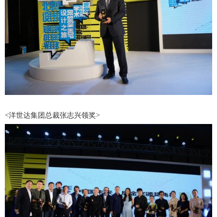
<洋世达集团总裁张志兴领奖>