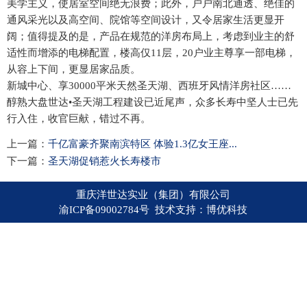
美学主义，使居室空间绝无浪费；此外，户户南北通透、绝佳的
通风采光以及高空间、院馆等空间设计，又令居家生活更显开
阔；值得提及的是，产品在规范的洋房布局上，考虑到业主的舒
适性而增添的电梯配置，楼高仅11层，20户业主尊享一部电梯，
从容上下间，更显居家品质。
新城中心、享30000平米天然圣天湖、西班牙风情洋房社区……
醇熟大盘世达•圣天湖工程建设已近尾声，众多长寿中坚人士已先
行入住，收官巨献，错过不再。
上一篇：
千亿富豪齐聚南滨特区 体验1.3亿女王座...
下一篇：
圣天湖促销惹火长寿楼市
重庆洋世达实业（集团）有限公司
渝ICP备09002784号 技术支持：
博优科技