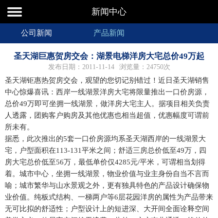
新闻中心
公司新闻
产品新闻
圣天湖巨惠贺房交会：湖景电梯洋房大宅总价49万起
发布日期：2011-11-14
浏览量：24750次
圣天湖钜惠热贺房交会，观望的您切记别错过！近日圣天湖销售
中心惊爆喜讯：西岸一线湖景洋房大宅将限量推出一口价房源，
总价49万即可坐拥一线湖景，做洋房大宅主人。据项目相关负责
人透露，团购客户购房及其他优惠也相当超值，优惠幅度可谓前
所未有。
据悉，此次推出的5套一口价房源均系圣天湖西岸的一线湖景大
宅，户型面积在113-131平米之间；舒适三房总价低至49万，四
房大宅总价低至56万，最低单价仅4285元/平米，可谓相当划得
着。城市中心，坐拥一线湖景，物业价值与业主身份自当不言而
喻；城市繁华与山水景观之外，更有独具特色的产品设计确保物
业价值。纯板式结构、一梯两户等6层花园洋房的属性为产品带来
无可比拟的舒适性；户型设计上的短进深、大开间全面诠释空间