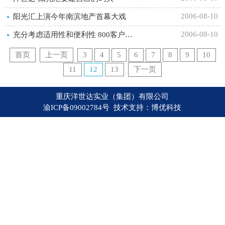
2006-08-10
阳光汇上演今年南滨地产首幕大戏
2006-08-10
充分考虑适用性和便利性 800客户追捧阳光汇
首页
上一页
3
4
5
6
7
8
9
10
11
12
13
下一页
重庆洋世达实业（集团）有限公司
渝ICP备09002784号 技术支持：
博优科技