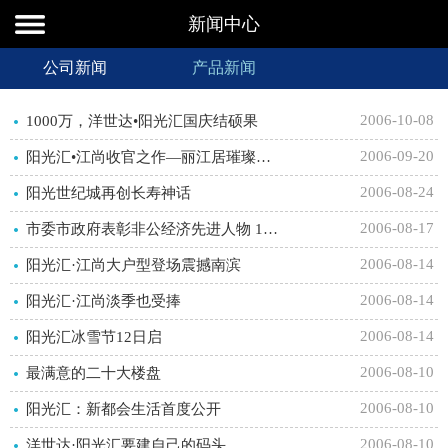
新闻中心
公司新闻
产品新闻
2006-10-08
1000万，洋世达•阳光汇国庆结硕果
2006-09-20
阳光汇•江尚收官之作—丽江居璀璨登场
2006-08-24
阳光世纪城再创长寿神话
2006-08-17
市委市政府表彰非公经济先进人物 128人获奖
2006-08-14
阳光汇·江尚大户型登场震撼南滨
2006-08-14
阳光汇·江尚淡季也受捧
2006-08-14
阳光汇冰雪节12日启
2006-08-10
最满意的二十大楼盘
2006-08-10
阳光汇：新都会生活首度公开
2006-08-10
洋世达·阳光汇要建自己的码头