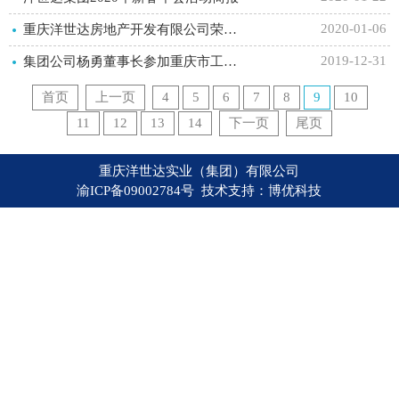
2020-01-06
重庆洋世达房地产开发有限公司荣获市房协2019年度“优秀会员单位”称号
2019-12-31
集团公司杨勇董事长参加重庆市工商联常委执委会议
首页
上一页
4
5
6
7
8
9
10
11
12
13
14
下一页
尾页
重庆洋世达实业（集团）有限公司
渝ICP备09002784号 技术支持：
博优科技